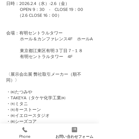
日時：2026.2.4（水）-2.6（金）
OPEN 9：30 - CLOSE 19：00
（2.6 CLOSE 16：00）
会場：有明セントラルタワー
ホール＆カンファレンス4F ホールA
東京都江東区有明３丁目７−１８
有明セントラルタワー 4F
〈展示会出展 弊社取引メーカー（順不
同）〉
・㈱たつみや
・TAKEYA（タケヤ化学工業㈱
・㈲ミタニ
・㈲キーストーン
・㈱イエロースタジオ​
・㈱シーズコア
​・㈱ナカジマ
・日繊商工㈱
Phone
お問い合わせフォーム